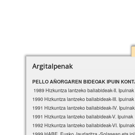
Argitalpenak
PELLO AÑORGAREN BIDEOAK IPUIN KON
1989 Hizkuntza lantzeko baliabideak-II. Ipuinak
1990 Hizkuntza lantzeko baliabideak-III. Ipuinak
1991 Hizkuntza lantzeko baliabideak-IV. Ipuinak
1991 Hizkuntza lantzeko baliabideak-V. Ipuinak 
1992 Hizkuntza lantzeko baliabideak-VI. Ipuinak
1999 HABE. Eusko Jaurlaritza.-Solasean eta jol