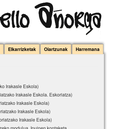
Elkarrizketak
Oiartzunak
Harremana
ko Irakasle Eskola)
iatzako Irakasle Eskola. Eskoriatza)
iatzako Irakasle Eskola)
riatzako Irakasle Eskola)
oriatzako Irakasle Eskola)
tzeko modulua. Ipuinen kontaketa