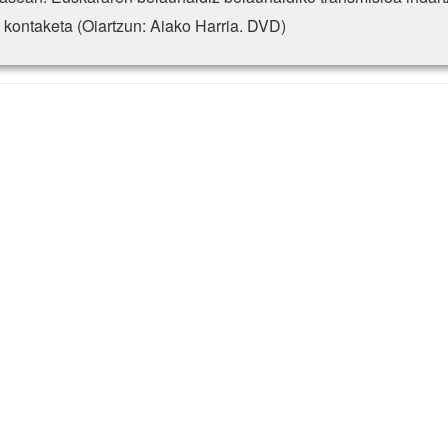
 kontaketa (Oiartzun: Aiako Harria. DVD)