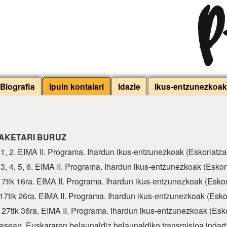
Biografia
Ipuin kontalari
Idazle
Ikus-entzunezkoak
TAKETARI BURUZ
 1, 2. EIMA II. Programa. Ihardun ikus-entzunezkoak (Eskoriatza
 3, 4, 5, 6. EIMA II. Programa. Ihardun ikus-entzunezkoak (Eskor
 7tik 16ra. EIMA II. Programa. Ihardun ikus-entzunezkoak (Eskor
17tik 26ra. EIMA II. Programa. Ihardun ikus-entzunezkoak (Esko
 27tik 36ra. EIMA II. Programa. Ihardun ikus-entzunezkoak (Esk
asean. Euskararen belaunaldiz belaunaldiko transmisioa indar