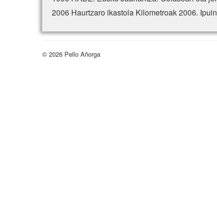
2006 Haurtzaro ikastola Kilometroak 2006. Ipuin
© 2026 Pello Añorga