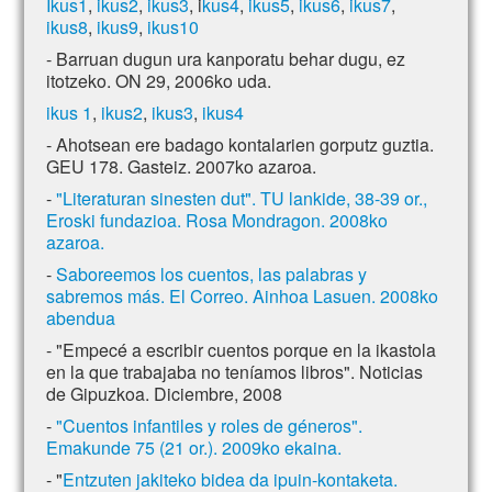
Ikus1
,
ikus2
,
ikus3
, i
kus4
,
ikus5
,
ikus6
,
ikus7
,
ikus8
,
ikus9
,
ikus10
- Barruan dugun ura kanporatu behar dugu, ez
itotzeko. ON 29, 2006ko uda.
ikus 1
,
ikus2
,
ikus3
,
ikus4
- Ahotsean ere badago kontalarien gorputz guztia.
GEU 178. Gasteiz. 2007ko azaroa.
-
"Literaturan sinesten dut". TU lankide, 38-39 or.,
Eroski fundazioa. Rosa Mondragon. 2008ko
azaroa.
-
Saboreemos los cuentos, las palabras y
sabremos más. El Correo. Ainhoa Lasuen. 2008ko
abendua
- "Empecé a escribir cuentos porque en la ikastola
en la que trabajaba no teníamos libros". Noticias
de Gipuzkoa. Diciembre, 2008
-
"Cuentos infantiles y roles de géneros".
Emakunde 75 (21 or.). 2009ko ekaina.
- "
Entzuten jakiteko bidea da ipuin-kontaketa.