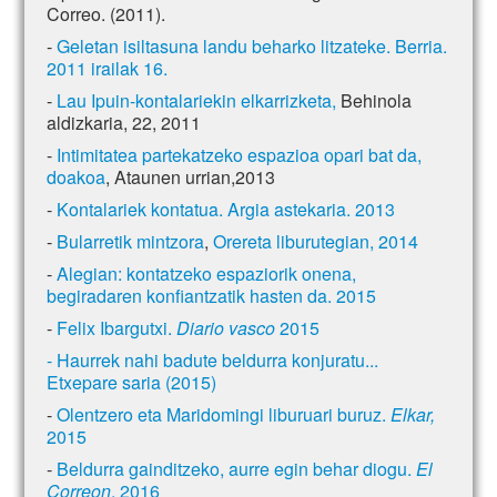
Correo. (2011).
-
Geletan isiltasuna landu beharko litzateke. Berria.
2011 irailak 16.
-
Lau Ipuin-kontalariekin elkarrizketa,
Behinola
aldizkaria, 22, 2011
-
Intimitatea partekatzeko espazioa opari bat da,
doakoa
, Ataunen urrian,2013
-
Kontalariek kontatua. Argia astekaria. 2013
-
Bularretik mintzora
,
Orereta liburutegian, 2014
-
Alegian: kontatzeko espaziorik onena,
begiradaren konfiantzatik hasten da. 2015
-
Felix Ibargutxi.
Diario vasco
2015
- Haurrek nahi badute beldurra konjuratu...
Etxepare saria (2015)
-
Olentzero eta Maridomingi liburuari buruz.
Elkar,
2015
-
Beldurra gainditzeko, aurre egin behar diogu.
El
Correon
. 2016