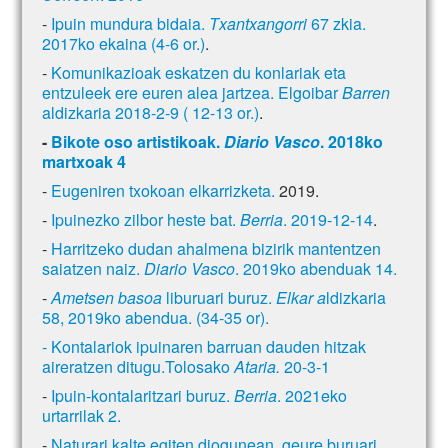
-
Ipuin mundura bidaia.
Txantxangorri
67 zkia.
2017ko ekaina (4-6 or.)
.
-
Komunikazioak eskatzen du konlariak eta
entzuleek ere euren alea jartzea. Elgoibar
Barren
aldizkaria 2018-2-9 ( 12-13 or.)
.
-
Bikote oso artistikoak.
Diario Vasco
. 2018ko
martxoak 4
-
Eugeniren txokoan elkarrizketa.
2019.
-
Ipuinezko zilbor heste bat.
Berria
. 2019-12-14
.
-
Harritzeko dudan ahalmena bizirik mantentzen
saiatzen naiz.
Diario Vasco
. 2019ko abenduak 14.
-
Ametsen basoa
liburuari buruz.
Elkar a
ldizkaria
58, 2019ko abendua. (34-35 or).
- Kontalariok ipuinaren barruan dauden hitzak
aireratzen ditugu.Tolosako
Ataria.
20-3-1
-
Ipuin-kontalaritzari buruz.
Berria
. 2021eko
urtarrilak 2.
-
Naturari kalte egiten diogunean, geure buruari