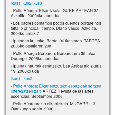
ikus1
ikus2
ikus3
- Pello Añorga. Elkarrizketa. GURE ARTEAN 32.
Azkoitia. 20004ko abendua.
- Los padres contamos pocos cuentos porque nos
falta lo principal: tiempo. Diario Vasco. Azkoitia.
2004ko urriak 7
- Ipuinean kulunka. Berria. 06 ikastaroa. TARTEA.
2005ko otsailaren 20a.
- Pello Añorga Berbaron. Berbarotarra 35. alea.
Durango. 2005ko abendua.
- Ipuinak haurrak esnatzeko. Lea Artibai aldizkaria
19, 2006ko uda
ikus1
,
ikus2
-
Pello Añorga: Elkar entzuteko espazioak sortzea
interesatzen zait
. ARTEZ Revista de las artes
escéncias. Septiembre 2006
- Pello Añorgarekin elkarrizketa. MUGARRI 13,
Oiartzungo udala, 2006