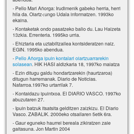
- Pello Mari Añorga: Irudimenik gabeko herria, herri
hila da. Oiartz<ungo Udala informatzen. 1993ko
ekaina.
- Kontaketak ondo pasatzeko balio du. Lau Haizeta
13zkia. Errenteria. 1995ko urria.
- Ehiztaria eta uztabiltzailea kontsideratzen naiz.
EGIN. 1995ko abendua.
-
Pello Añorga ipuin kontalari oiartzuarrarekin
solasean
. HIK HASI aldizkaria 18, 1997ko maiatza
- Ezin ditugu galdu hondartzarekin (haurtzaroa)
ditugun harremanak. Diario de Noticias.
Nafarroa.1997ko urtarrilak 7.
- Kontaidazu ipuintxoa. El DIARIO VASCO. 1997ko
abuzutaren 27.
- Ipuin batzuk itsatsita gelditzen zaizkizu. El Diario
Vasco. ZABALIK. 2000eko otsailaren 5etik 6ra.
- Gaur eguneko haurrei bereala zikiratzen zaie
gaitasuna. Jon Martin 2004