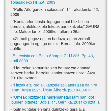
Tolasaldeko HITZA. 2009
- "Pello Añorgarekin solasean". 111 akademia, 42,
2009
-
"
Kontalarien besta: topagune bat hitz bizien
berotan, afektuak eta lekuak partekatzeko".GAUR8.
info. Maider Iantzi. 2009ko Irailaren 25a
- «Zerbait gogoz egiten baduzu, agian zerbait
gogoangarria egingo duzu». Berria. Info. 2009ko
apirila
-
Entrevista con Pello Añorga. CLIJ 225. Pg. 43,
abril 2009
- "Haurrekin komunikatzen banaiz eta enpatia
sortzen badut, horrekin konformatzen naiz." Aizu,
2010ko azaroa
- "
Hitzak eta irudiak kartzeletatik ateratzea da nire
lana". Argia 2221. Uxue Alberdi. (2010-03-07)
-
"Umeak bizitzagaz harremanetan jarri nahi dot
ipuinen bitartez. Bgbiz, 11, Gernika. 2011ko uztaila
- Ipuin kontalarien lana duintzeko garaia. El